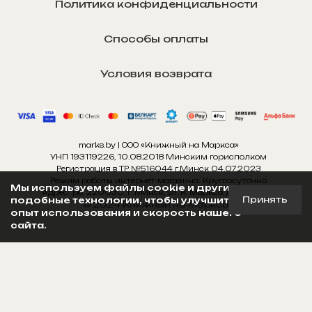
Политика конфиденциальности
Способы оплаты
Условия возврата
marks.by | ООО «Книжный на Маркса»
УНП 193119226, 10.08.2018 Минским горисполком
Регистрация в ТР №516044 г.Минск 04.07.2023
Режим работы интернет-магазина: Круглосуточно
Мы используем файлы cookie и другие
Адрес: рб, 220030, г. Минск, ул. К. Маркса, д. 11, пом. 1н
Принять
подобные технологии, чтобы улучшить
© 2024 Книжный на Маркса
опыт использования и скорость нашего
сайта.
Создано 917 media