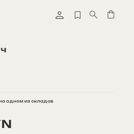
нч
 на одном из складов
YN