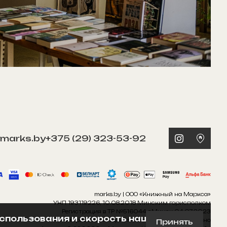
marks.by
+375 (29) 323-53-92
marks.by | ООО «Книжный на Маркса»
УНП 193119226, 10.08.2018 Минским горисполком
Регистрация в ТР №516044 г.Минск 04.07.2023
использования и скорость нашего
Режим работы интернет-магазина: Круглосуточно
Принять