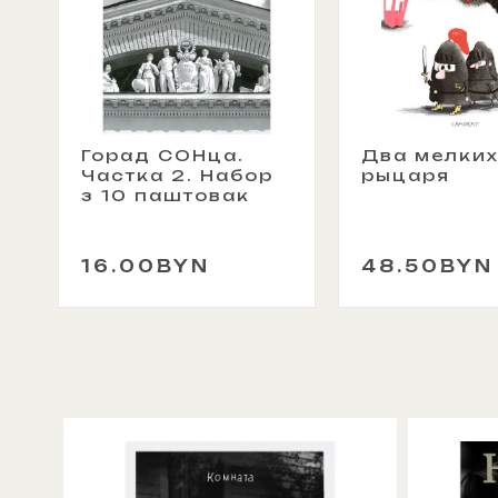
Горад СОНца.
Два мелки
Частка 2. Набор
рыцаря
з 10 паштовак
16.00BYN
48.50BYN