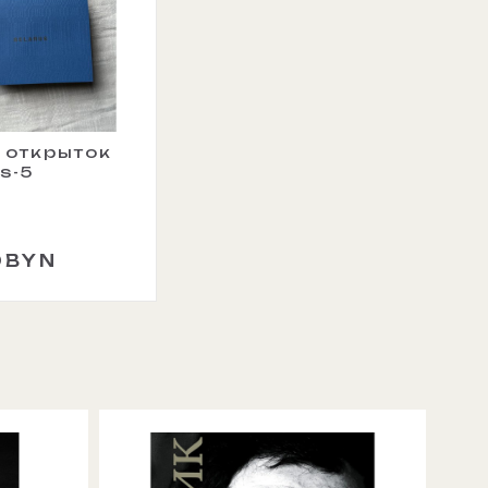
 открыток
s-5
0BYN