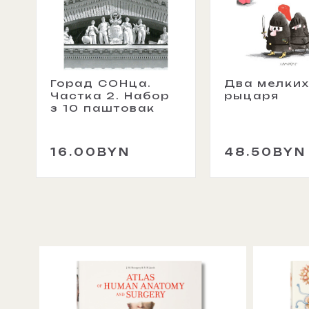
Горад СОНца.
Два мелки
Частка 2. Набор
рыцаря
з 10 паштовак
16.00BYN
48.50BYN