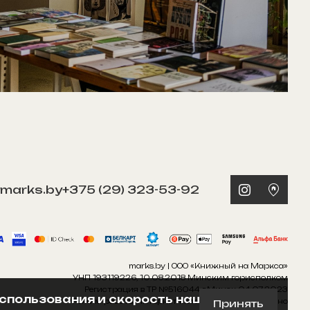
marks.by
+375 (29) 323-53-92
marks.by | ООО «Книжный на Маркса»
УНП 193119226, 10.08.2018 Минским горисполком
Регистрация в ТР №516044 г.Минск 04.07.2023
использования и скорость нашего
Режим работы интернет-магазина: Круглосуточно
Принять