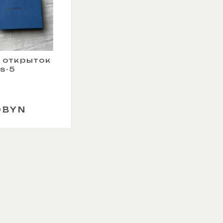
 открыток
s-5
0BYN