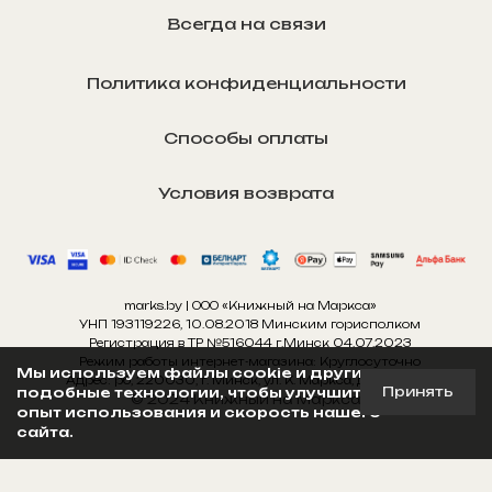
Всегда на связи
Политика конфиденциальности
Способы оплаты
Условия возврата
marks.by | ООО «Книжный на Маркса»
УНП 193119226, 10.08.2018 Минским горисполком
Регистрация в ТР №516044 г.Минск 04.07.2023
Режим работы интернет-магазина: Круглосуточно
Мы используем файлы cookie и другие
Адрес: рб, 220030, г. Минск, ул. К. Маркса, д. 11, пом. 1н
Принять
подобные технологии, чтобы улучшить
© 2024 Книжный на Маркса
опыт использования и скорость нашего
сайта.
Создано 917 media